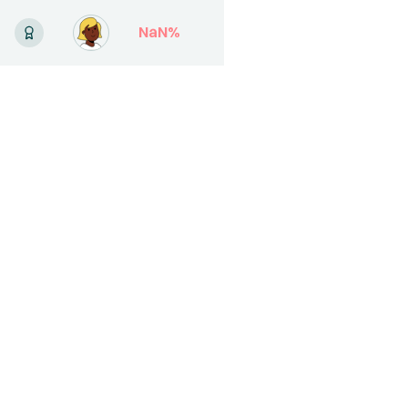
NaN
%