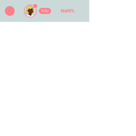
NaN
%
YOU